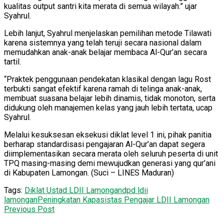
kualitas output santri kita merata di semua wilayah.” ujar
Syahrul.
Lebih lanjut, Syahrul menjelaskan pemilihan metode Tilawati
karena sistemnya yang telah teruji secara nasional dalam
memudahkan anak-anak belajar membaca Al-Qur’an secara
tartil.
“Praktek penggunaan pendekatan klasikal dengan lagu Rost
terbukti sangat efektif karena ramah di telinga anak-anak,
membuat suasana belajar lebih dinamis, tidak monoton, serta
didukung oleh manajemen kelas yang jauh lebih tertata, ucap
Syahrul.
Melalui kesuksesan eksekusi diklat level 1 ini, pihak panitia
berharap standardisasi pengajaran Al-Qur’an dapat segera
diimplementasikan secara merata oleh seluruh peserta di unit
TPQ masing-masing demi mewujudkan generasi yang qur’ani
di Kabupaten Lamongan. (Suci – LINES Maduran)
Tags:
Diklat Ustad LDII Lamongan
dpd ldii
lamongan
Peningkatan Kapasistas Pengajar LDII Lamongan
Previous Post