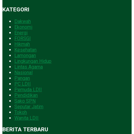
KATEGORI
Dakwah
Ekonomi
Energi
FORSGI
Hikmah
Kesehatan
Lamongan
Lingkungan Hidup
Lintas Agama
Nasional
Pangan
PC LDII
Pemuda LDII
Pendidikan
Sako SPN
Seputar Jatim
Tokoh
Wanita LDII
BERITA TERBARU