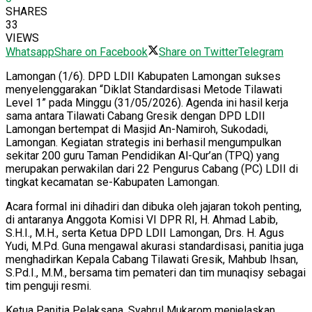
SHARES
33
VIEWS
Whatsapp
Share on Facebook
Share on Twitter
Telegram
Lamongan (1/6). DPD LDII Kabupaten Lamongan sukses
menyelenggarakan “Diklat Standardisasi Metode Tilawati
Level 1” pada Minggu (31/05/2026). Agenda ini hasil kerja
sama antara Tilawati Cabang Gresik dengan DPD LDII
Lamongan bertempat di Masjid An-Namiroh, Sukodadi,
Lamongan. Kegiatan strategis ini berhasil mengumpulkan
sekitar 200 guru Taman Pendidikan Al-Qur’an (TPQ) yang
merupakan perwakilan dari 22 Pengurus Cabang (PC) LDII di
tingkat kecamatan se-Kabupaten Lamongan.
Acara formal ini dihadiri dan dibuka oleh jajaran tokoh penting,
di antaranya Anggota Komisi VI DPR RI, H. Ahmad Labib,
S.H.I., M.H., serta Ketua DPD LDII Lamongan, Drs. H. Agus
Yudi, M.Pd. Guna mengawal akurasi standardisasi, panitia juga
menghadirkan Kepala Cabang Tilawati Gresik, Mahbub Ihsan,
S.Pd.I., M.M., bersama tim pemateri dan tim munaqisy sebagai
tim penguji resmi.
Ketua Panitia Pelaksana, Syahrul Mukarom menjelaskan