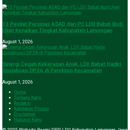
13 Pesilat Persinas ASAD dari PC LDII Babat Ikuti
Ujian Kenaikan Tingkat Kabupaten Lamongan
August 1, 2026
Sinergi Cegah Kekerasan Anak, LDII Babat Hadiri
Sosialisasi DP3A di Pendopo Kecamatan
August 1, 2026
Home
Tentang Kami
Redaksi
Kebijakan Privasi
Disclaimer
Hubungi Kami
© 2025 Website Resmi DPD LDII Kabupaten Lamongan Jawa