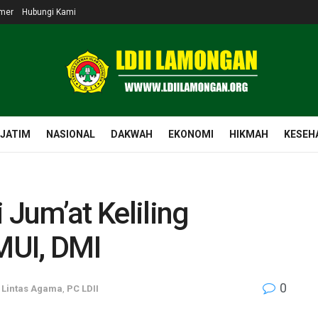
imer
Hubungi Kami
 JATIM
NASIONAL
DAKWAH
EKONOMI
HIKMAH
KESEH
 Jum’at Keliling
MUI, DMI
0
,
Lintas Agama
,
PC LDII