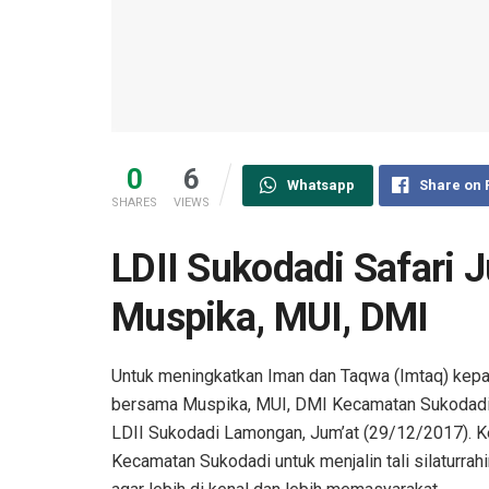
0
6
Whatsapp
Share on
SHARES
VIEWS
LDII Sukodadi Safari J
Muspika, MUI, DMI
Untuk meningkatkan Iman dan Taqwa (Imtaq) kepada
bersama Muspika, MUI, DMI Kecamatan Sukodadi
LDII Sukodadi Lamongan, Jum’at (29/12/2017). Ke
Kecamatan Sukodadi untuk menjalin tali silaturra