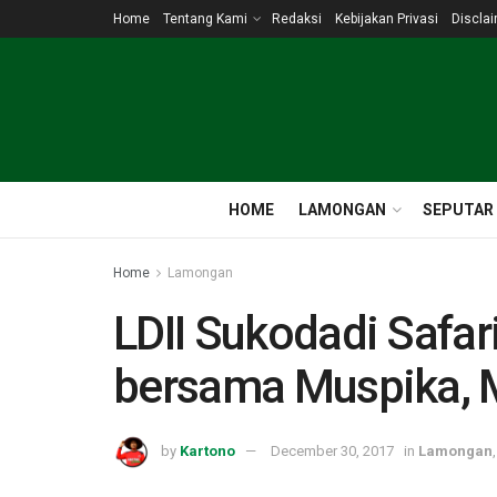
Home
Tentang Kami
Redaksi
Kebijakan Privasi
Discla
HOME
LAMONGAN
SEPUTAR
Home
Lamongan
LDII Sukodadi Safari
bersama Muspika, 
by
Kartono
December 30, 2017
in
Lamongan