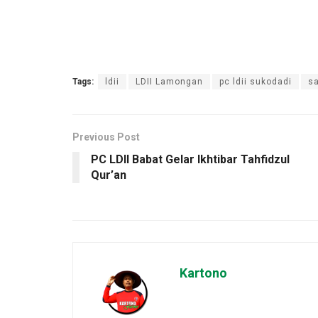
Tags:
ldii
LDII Lamongan
pc ldii sukodadi
sa
Previous Post
PC LDII Babat Gelar Ikhtibar Tahfidzul
Qur’an
Kartono