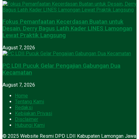
Fokus Pemanfaatan Kecerdasan Buatan untuk
Desain, Derry Bagus Latih Kader LINES Lamongan
Lewat Praktik Langsung
August 7, 2026
PC LDII Pucuk Gelar Pengajian Gabungan Dua
Kecamatan
August 7, 2026
Home
Tentang Kami
Redaksi
Kebijakan Privasi
Disclaimer
Hubungi Kami
© 2025 Website Resmi DPD LDII Kabupaten Lamongan Jawa