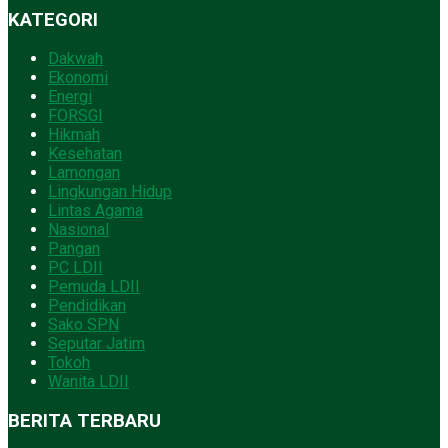
KATEGORI
Dakwah
Ekonomi
Energi
FORSGI
Hikmah
Kesehatan
Lamongan
Lingkungan Hidup
Lintas Agama
Nasional
Pangan
PC LDII
Pemuda LDII
Pendidikan
Sako SPN
Seputar Jatim
Tokoh
Wanita LDII
BERITA TERBARU