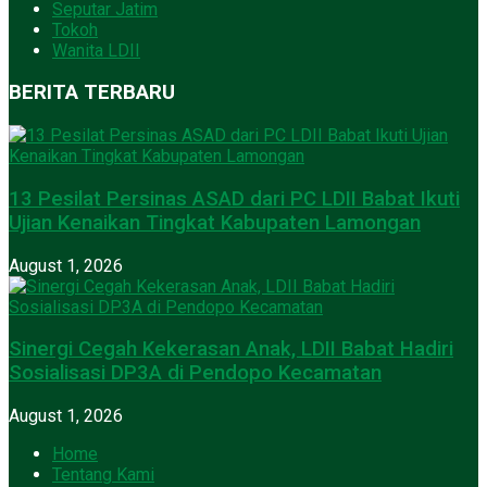
Seputar Jatim
Tokoh
Wanita LDII
BERITA TERBARU
13 Pesilat Persinas ASAD dari PC LDII Babat Ikuti
Ujian Kenaikan Tingkat Kabupaten Lamongan
August 1, 2026
Sinergi Cegah Kekerasan Anak, LDII Babat Hadiri
Sosialisasi DP3A di Pendopo Kecamatan
August 1, 2026
Home
Tentang Kami