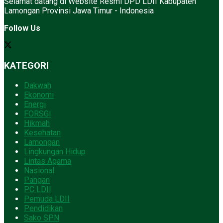
Selamat datang di Website Resmi DPD LDII Kabupaten
Lamongan Provinsi Jawa Timur - Indonesia
Follow Us
KATEGORI
Dakwah
Ekonomi
Energi
FORSGI
Hikmah
Kesehatan
Lamongan
Lingkungan Hidup
Lintas Agama
Nasional
Pangan
PC LDII
Pemuda LDII
Pendidikan
Sako SPN