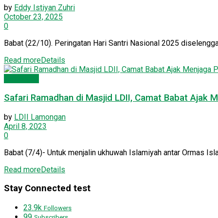
by
Eddy Istiyan Zuhri
October 23, 2025
0
Babat (22/10). Peringatan Hari Santri Nasional 2025 diselengga
Read more
Details
Lamongan
Safari Ramadhan di Masjid LDII, Camat Babat Ajak
by
LDII Lamongan
April 8, 2023
0
Babat (7/4)- Untuk menjalin ukhuwah Islamiyah antar Ormas Is
Read more
Details
Stay Connected test
23.9k
Followers
99
Subscribers