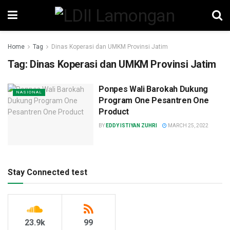
Home
Tag
Dinas Koperasi dan UMKM Provinsi Jatim
Tag:
Dinas Koperasi dan UMKM Provinsi Jatim
Ponpes Wali Barokah Dukung
NASIONAL
Program One Pesantren One
Product
BY
EDDY ISTIYAN ZUHRI
MARCH 25, 2022
Stay Connected test
23.9k
99