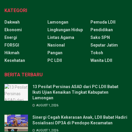
KATEGORI
Dakwah
Lamongan
Pemuda LDII
Ekonomi
Lingkungan Hidup
Pendidikan
Energi
Lintas Agama
Sako SPN
FORSGI
Nasional
Seputar Jatim
Hikmah
Pangan
Tokoh
Kesehatan
PC LDII
Wanita LDII
BERITA TERBARU
13 Pesilat Persinas ASAD dari PC LDII Babat
Ikuti Ujian Kenaikan Tingkat Kabupaten
Lamongan
AUGUST 1, 2026
Sinergi Cegah Kekerasan Anak, LDII Babat Hadiri
Sosialisasi DP3A di Pendopo Kecamatan
AUGUST 1, 2026