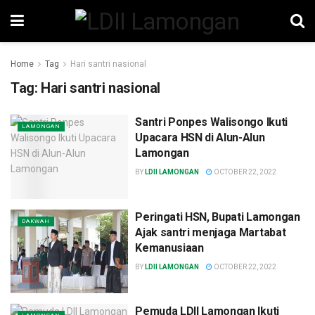
Home
Tag
Hari santri nasional
Tag:
Hari santri nasional
Santri Ponpes Walisongo Ikuti
LAMONGAN
Upacara HSN di Alun-Alun
Lamongan
BY
LDII LAMONGAN
OCTOBER 22, 2022
Peringati HSN, Bupati Lamongan
DAKWAH
Ajak santri menjaga Martabat
Kemanusiaan
BY
LDII LAMONGAN
OCTOBER 22, 2022
Pemuda LDII Lamongan Ikuti