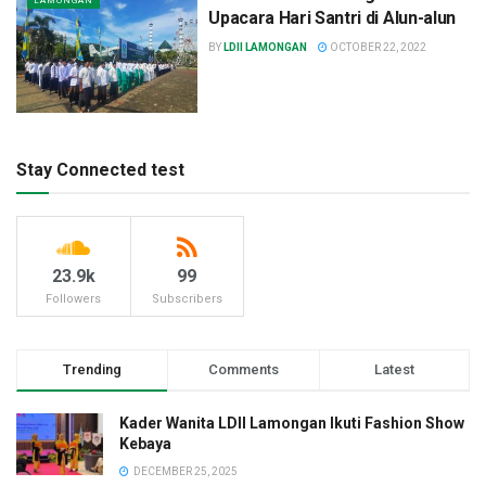
LAMONGAN
Upacara Hari Santri di Alun-alun
BY
LDII LAMONGAN
OCTOBER 22, 2022
Stay Connected test
23.9k
99
Followers
Subscribers
Trending
Comments
Latest
Kader Wanita LDII Lamongan Ikuti Fashion Show
Kebaya
DECEMBER 25, 2025