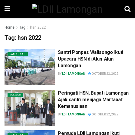
Home
Tag
hsn 2022
Tag:
hsn 2022
Santri Ponpes Walisongo Ikuti
LAMONGAN
Upacara HSN di Alun-Alun
Lamongan
BY
LDII LAMONGAN
OCTOBER 22, 2022
Peringati HSN, Bupati Lamongan
DAKWAH
Ajak santri menjaga Martabat
Kemanusiaan
BY
LDII LAMONGAN
OCTOBER 22, 2022
Pemuda LDII Lamongan Ikuti