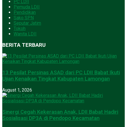
PC LDII
Pemuda LDII
Pendidikan
Sako SPN
Seputar Jatim
Tokoh
Wanita LDII
BERITA TERBARU
13 Pesilat Persinas ASAD dari PC LDII Babat Ikuti
Ujian Kenaikan Tingkat Kabupaten Lamongan
August 1, 2026
Sinergi Cegah Kekerasan Anak, LDII Babat Hadiri
Sosialisasi DP3A di Pendopo Kecamatan