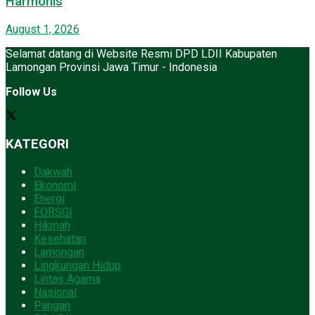
Harmonis
August 1, 2026
Selamat datang di Website Resmi DPD LDII Kabupaten
Lamongan Provinsi Jawa Timur - Indonesia
Follow Us
KATEGORI
Dakwah
Ekonomi
Energi
FORSGI
Hikmah
Kesehatan
Lamongan
Lingkungan Hidup
Lintas Agama
Nasional
Pangan