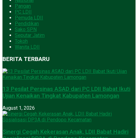
Nasional
Pangan
PC LDII
Pemuda LDII
Pendidikan
Sako SPN
Seputar Jatim
Tokoh
Wanita LDII
BERITA TERBARU
13 Pesilat Persinas ASAD dari PC LDII Babat Ikuti
Ujian Kenaikan Tingkat Kabupaten Lamongan
August 1, 2026
Sinergi Cegah Kekerasan Anak, LDII Babat Hadiri