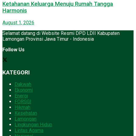
Ketahanan Keluarga Menuju Rumah Tangga
Harmonis
August 1, 2026
Selamat datang di Website Resmi DPD LDII Kabupaten
Lamongan Provinsi Jawa Timur - Indonesia
Follow Us
KATEGORI
Dakwah
Ekonomi
Energi
FORSGI
Hikmah
Kesehatan
Lamongan
Lingkungan Hidup
Lintas Agama