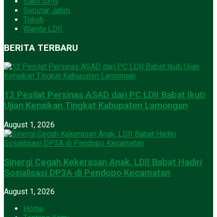
Sako SPN
Seputar Jatim
Tokoh
Wanita LDII
BERITA TERBARU
13 Pesilat Persinas ASAD dari PC LDII Babat Ikuti
Ujian Kenaikan Tingkat Kabupaten Lamongan
August 1, 2026
Sinergi Cegah Kekerasan Anak, LDII Babat Hadiri
Sosialisasi DP3A di Pendopo Kecamatan
August 1, 2026
Home