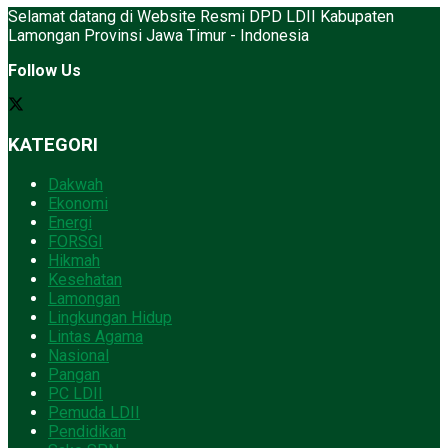
Selamat datang di Website Resmi DPD LDII Kabupaten
Lamongan Provinsi Jawa Timur - Indonesia
Follow Us
KATEGORI
Dakwah
Ekonomi
Energi
FORSGI
Hikmah
Kesehatan
Lamongan
Lingkungan Hidup
Lintas Agama
Nasional
Pangan
PC LDII
Pemuda LDII
Pendidikan