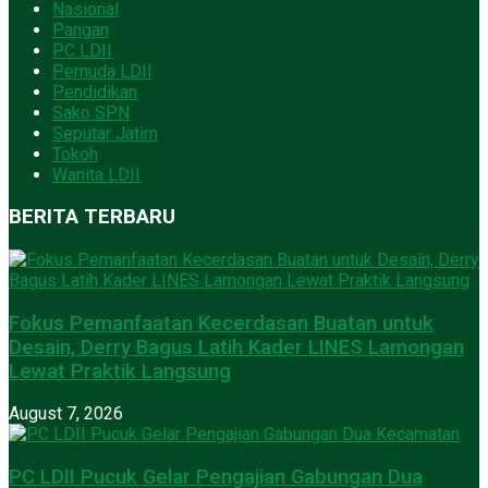
Nasional
Pangan
PC LDII
Pemuda LDII
Pendidikan
Sako SPN
Seputar Jatim
Tokoh
Wanita LDII
BERITA TERBARU
Fokus Pemanfaatan Kecerdasan Buatan untuk
Desain, Derry Bagus Latih Kader LINES Lamongan
Lewat Praktik Langsung
August 7, 2026
PC LDII Pucuk Gelar Pengajian Gabungan Dua