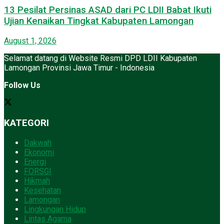
13 Pesilat Persinas ASAD dari PC LDII Babat Ikuti
Ujian Kenaikan Tingkat Kabupaten Lamongan
August 1, 2026
Selamat datang di Website Resmi DPD LDII Kabupaten
Lamongan Provinsi Jawa Timur - Indonesia
Follow Us
KATEGORI
Dakwah
Ekonomi
Energi
FORSGI
Hikmah
Kesehatan
Lamongan
Lingkungan Hidup
Lintas Agama