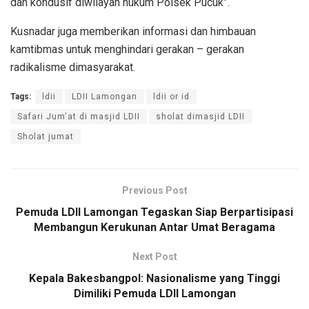
dan kondusif diwilayah hukum Polsek Pucuk”.
Kusnadar juga memberikan informasi dan himbauan
kamtibmas untuk menghindari gerakan – gerakan
radikalisme dimasyarakat.
Tags:
ldii
LDII Lamongan
ldii or id
Safari Jum'at di masjid LDII
sholat dimasjid LDII
Sholat jumat
Previous Post
Pemuda LDII Lamongan Tegaskan Siap Berpartisipasi
Membangun Kerukunan Antar Umat Beragama
Next Post
Kepala Bakesbangpol: Nasionalisme yang Tinggi
Dimiliki Pemuda LDII Lamongan