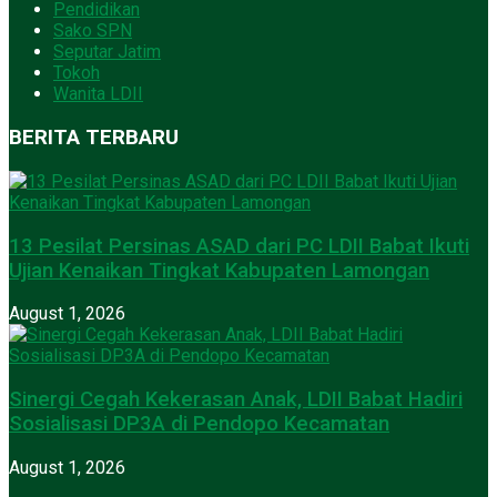
Pendidikan
Sako SPN
Seputar Jatim
Tokoh
Wanita LDII
BERITA TERBARU
13 Pesilat Persinas ASAD dari PC LDII Babat Ikuti
Ujian Kenaikan Tingkat Kabupaten Lamongan
August 1, 2026
Sinergi Cegah Kekerasan Anak, LDII Babat Hadiri
Sosialisasi DP3A di Pendopo Kecamatan
August 1, 2026