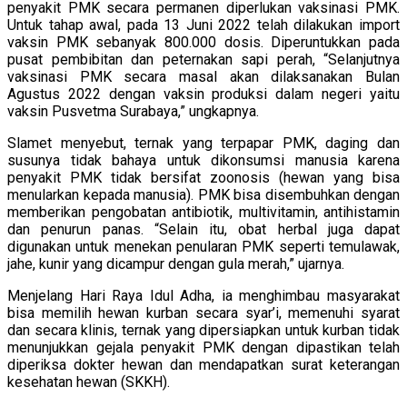
penyakit PMK secara permanen diperlukan vaksinasi PMK.
Untuk tahap awal, pada 13 Juni 2022 telah dilakukan import
vaksin PMK sebanyak 800.000 dosis. Diperuntukkan pada
pusat pembibitan dan peternakan sapi perah, “Selanjutnya
vaksinasi PMK secara masal akan dilaksanakan Bulan
Agustus 2022 dengan vaksin produksi dalam negeri yaitu
vaksin Pusvetma Surabaya,” ungkapnya.
Slamet menyebut, ternak yang terpapar PMK, daging dan
susunya tidak bahaya untuk dikonsumsi manusia karena
penyakit PMK tidak bersifat zoonosis (hewan yang bisa
menularkan kepada manusia). PMK bisa disembuhkan dengan
memberikan pengobatan antibiotik, multivitamin, antihistamin
dan penurun panas. “Selain itu, obat herbal juga dapat
digunakan untuk menekan penularan PMK seperti temulawak,
jahe, kunir yang dicampur dengan gula merah,” ujarnya.
Menjelang Hari Raya Idul Adha, ia menghimbau masyarakat
bisa memilih hewan kurban secara syar’i, memenuhi syarat
dan secara klinis, ternak yang dipersiapkan untuk kurban tidak
menunjukkan gejala penyakit PMK dengan dipastikan telah
diperiksa dokter hewan dan mendapatkan surat keterangan
kesehatan hewan (SKKH).