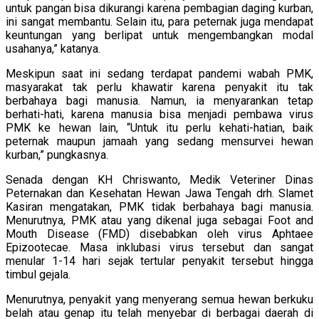
untuk pangan bisa dikurangi karena pembagian daging kurban,
ini sangat membantu. Selain itu, para peternak juga mendapat
keuntungan yang berlipat untuk mengembangkan modal
usahanya,” katanya.
Meskipun saat ini sedang terdapat pandemi wabah PMK,
masyarakat tak perlu khawatir karena penyakit itu tak
berbahaya bagi manusia. Namun, ia menyarankan tetap
berhati-hati, karena manusia bisa menjadi pembawa virus
PMK ke hewan lain, “Untuk itu perlu kehati-hatian, baik
peternak maupun jamaah yang sedang mensurvei hewan
kurban,” pungkasnya.
Senada dengan KH Chriswanto, Medik Veteriner Dinas
Peternakan dan Kesehatan Hewan Jawa Tengah drh. Slamet
Kasiran mengatakan, PMK tidak berbahaya bagi manusia.
Menurutnya, PMK atau yang dikenal juga sebagai Foot and
Mouth Disease (FMD) disebabkan oleh virus Aphtaee
Epizootecae. Masa inklubasi virus tersebut dan sangat
menular 1-14 hari sejak tertular penyakit tersebut hingga
timbul gejala.
Menurutnya, penyakit yang menyerang semua hewan berkuku
belah atau genap itu telah menyebar di berbagai daerah di