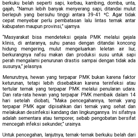
berkuku belah seperti sapi, kerbau, kambing, domba, unta,
gajah, “Namun lebih banyak menyerang sapi, ditandai mulut
berlepuh yang bersuhu tinggi antara 39-41 ⁰C. Agar tidak
cepat menyebar perlu pembatasan lalu lintas ternak antar
kabupaten maupun provinsi,” ujarnya.
“Masyarakat bisa mendeteksi gejala PMK melalui gejala
klinis, di antaranya, suhu panas dengan ditandai koncong
hidung mengering, mulut mengeluarkan leletan air liur,
berkurangnya nafsu makan dan produksi susu untuk sapi
perah mengalami penurunan drastis sampai dengan tidak ada
susunya,” jelasnya.
Menurutnya, hewan yang terpapar PMK bukan karena faktor
keturunan, tetapi lebih disebabkan karena terinfeksi atau
tertular ternak yang terpapar PMK melalui penularan udara.
Dan rata-rata hewan yang terpapar PMK membaik dalam 14
hari setelah diobati, “Maka pencegahannya, ternak yang
terpapar PMK agar dipisahkan dari ternak yang sehat dan
melakukan desinfeksi kandang dan lingkungannya. Ini sifatnya
adalah sementara atau temporer, sebab pengobatan bersifat
mencegah infeksi sekunder,” urainya.
Untuk pencegahan, lanjutnya, ternak-ternak berkuku belah dari