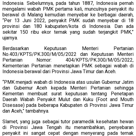
Indonesia. Sebelumnya, pada tahun 1887, Indonesia pernah
mengalami wabah PMK pertama kali, munculnya penyakit itu
berawal di Malang kemudian menyebar ke berbagai daerah,
“Per 13 Juni 2022, penyakit PMK sudah menyebar di 18
provinsi dan 180 kabupaten/kota di Indonesia. Dan ada
sekitar 150 ribu ekor ternak yang sudah terjangkit PMK,”
ujarnya.
Berdasarkan Keputusan Menteri Pertanian
No.403/KPTS/PK.300/M/05/2022 dan Keputusan Menteri
Pertanian Nomor: 404/KPTS/PK.300/M/05/2022,
Kementerian Pertanian menetapkan PMK sebagai wabah di
Indonesia berawal dari Provinsi Jawa Timur dan Aceh.
“PMK menjadi wabah di Indonesia atas usulan Gubernur Jatim
dan Gubernur Aceh kepada Menteri Pertanian sehingga
Kementan membuat surat keputusan tentang Penetapan
Daerah Wabah Penyakit Mulut dan Kuku (Foot and Mouth
Disesase) pada beberapa Kabupaten di Provinsi Jawa Timur
dan Aceh,” tambahnya.
Slamet, yang juga sebagai tutor paramedik kesehatan hewan
di Provinsi Jawa Tengah itu menambahkan, penyebaran
penyakit ini sangat cepat dengan menyerang pada ternak