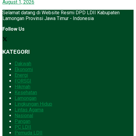
August 1, 2026
Selamat datang di Website Resmi DPD LDII Kabupaten
Lamongan Provinsi Jawa Timur - Indonesia
Follow Us
KATEGORI
Dakwah
Ekonomi
Energi
FORSGI
Hikmah
Kesehatan
Lamongan
Lingkungan Hidup
Lintas Agama
Nasional
Pangan
PC LDII
Pemuda LDII