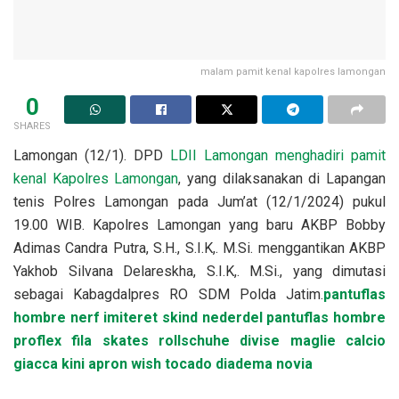
malam pamit kenal kapolres lamongan
0
SHARES
Lamongan (12/1). DPD
LDII Lamongan menghadiri pamit
kenal Kapolres Lamongan
, yang dilaksanakan di Lapangan
tenis Polres Lamongan pada Jum’at (12/1/2024) pukul
19.00 WIB. Kapolres Lamongan yang baru AKBP Bobby
Adimas Candra Putra, S.H., S.I.K,. M.Si. menggantikan AKBP
Yakhob Silvana Delareskha, S.I.K,. M.Si., yang dimutasi
sebagai Kabagdalpres RO SDM Polda Jatim.
pantuflas
hombre nerf
imiteret skind nederdel
pantuflas hombre
proflex
fila skates rollschuhe
divise maglie calcio
giacca kini
apron wish
tocado diadema novia