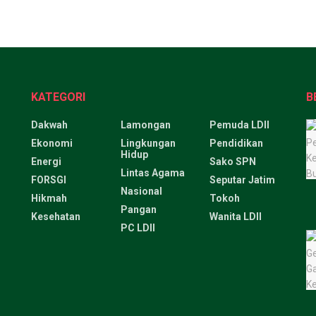
KATEGORI
B
Dakwah
Lamongan
Pemuda LDII
Ekonomi
Lingkungan
Pendidikan
Hidup
Energi
Sako SPN
Lintas Agama
FORSGI
Seputar Jatim
Nasional
Hikmah
Tokoh
Pangan
Kesehatan
Wanita LDII
PC LDII