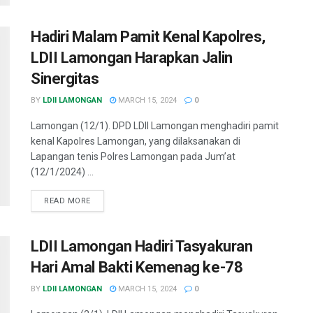
Hadiri Malam Pamit Kenal Kapolres,
LDII Lamongan Harapkan Jalin
Sinergitas
BY
LDII LAMONGAN
MARCH 15, 2024
0
Lamongan (12/1). DPD LDII Lamongan menghadiri pamit
kenal Kapolres Lamongan, yang dilaksanakan di
Lapangan tenis Polres Lamongan pada Jum’at
(12/1/2024) ...
READ MORE
LDII Lamongan Hadiri Tasyakuran
Hari Amal Bakti Kemenag ke-78
BY
LDII LAMONGAN
MARCH 15, 2024
0