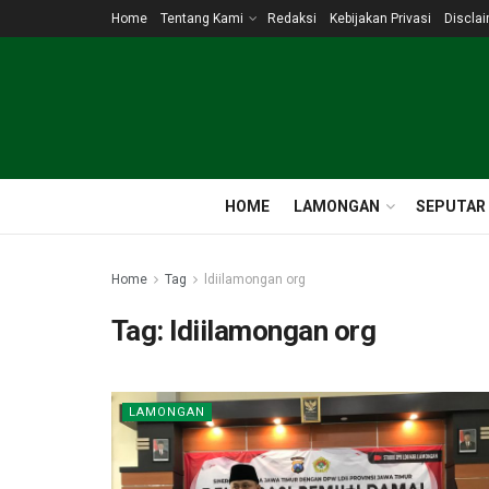
Home
Tentang Kami
Redaksi
Kebijakan Privasi
Discla
HOME
LAMONGAN
SEPUTAR
Home
Tag
ldiilamongan org
Tag:
ldiilamongan org
LAMONGAN