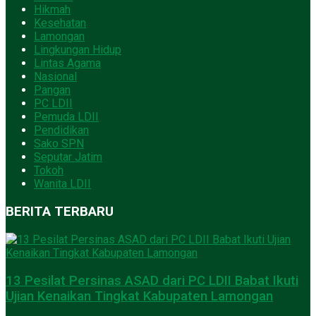
Hikmah
Kesehatan
Lamongan
Lingkungan Hidup
Lintas Agama
Nasional
Pangan
PC LDII
Pemuda LDII
Pendidikan
Sako SPN
Seputar Jatim
Tokoh
Wanita LDII
BERITA TERBARU
13 Pesilat Persinas ASAD dari PC LDII Babat Ikuti
Ujian Kenaikan Tingkat Kabupaten Lamongan