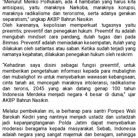
“Menurut Menko Polhukam, ada 4 hambatan yang harus kita
antisipasi, yaitu maraknya Narkoba, maraknya korupsi,
maraknya radikalisme dan terorisme, serta adanya gerakan
separatism,” ungkap AKBP Bahrun Nasikin.
Oleh karenanya, kepolisian memperkuat tugasnya yaitu
preemtiv, preventif dan penegakan hukum. Preemtif itu adalah
mengubah mindset cara pandang, itulah tugas dari pada
Binmas. Preventif adalah meniadakan kesempatan, itulah yang
dilakukan oleh satlantas atau saban. Ketika sudah terjadi yang
namanya kejahatan, dilakukan penegakan hukum oleh reskrim.
“Kehadiran saya disini sebagai fungsi preemtif, untuk
memberikan pengetahuan informasi kepada para mubalighin
dan mubalighot ini untuk menyebarkan wawasan kebangsaan,
cinta tanah air, mencegah maraknya intoleransi, radikalisme
dan teroris, 2045 yang akan datang genap 100 tahun
Indonesia Merdeka menjadi negara 4 besar di dunia,” ujar
AKBP Bahrun Nasikin.
Melalui pembekalan ini, ia berharap para santri Ponpes Wali
Barokah Kediri yang nantinya menjadi ustadz dan ustadzah
jadi kepanjangtanganan Polda Jatim dapat menyebarkan
moderasi beragama kepada masyarakat. Sebab, Indonesia
adalah negara yang sangat majemuk dan beragam, sehingga