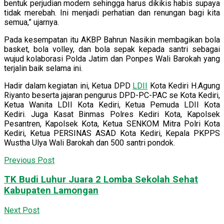
bentuk perjudian modern sehingga harus dikikis habis supaya
tidak merebah. Ini menjadi perhatian dan renungan bagi kita
semua,” ujarnya.
Pada kesempatan itu AKBP Bahrun Nasikin membagikan bola
basket, bola volley, dan bola sepak kepada santri sebagai
wujud kolaborasi Polda Jatim dan Ponpes Wali Barokah yang
terjalin baik selama ini.
Hadir dalam kegiatan ini, Ketua DPD
LDII
Kota Kediri H.Agung
Riyanto beserta jajaran pengurus DPD-PC-PAC se Kota Kediri,
Ketua Wanita LDII Kota Kediri, Ketua Pemuda LDII Kota
Kediri. Juga Kasat Binmas Polres Kediri Kota, Kapolsek
Pesantren, Kapolsek Kota, Ketua SENKOM Mitra Polri Kota
Kediri, Ketua PERSINAS ASAD Kota Kediri, Kepala PKPPS
Wustha Ulya Wali Barokah dan 500 santri pondok.
Previous Post
TK Budi Luhur Juara 2 Lomba Sekolah Sehat
Kabupaten Lamongan
Next Post