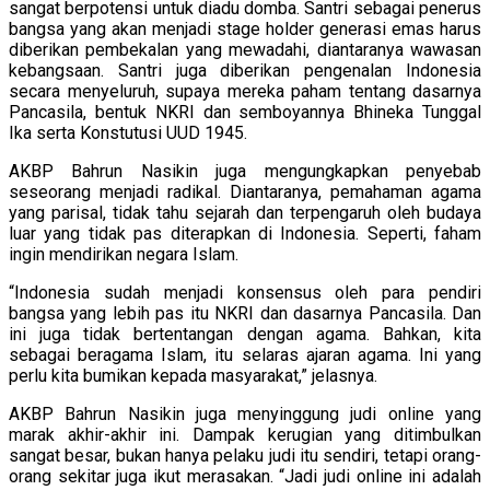
sangat berpotensi untuk diadu domba. Santri sebagai penerus
bangsa yang akan menjadi stage holder generasi emas harus
diberikan pembekalan yang mewadahi, diantaranya wawasan
kebangsaan. Santri juga diberikan pengenalan Indonesia
secara menyeluruh, supaya mereka paham tentang dasarnya
Pancasila, bentuk NKRI dan semboyannya Bhineka Tunggal
Ika serta Konstutusi UUD 1945.
AKBP Bahrun Nasikin juga mengungkapkan penyebab
seseorang menjadi radikal. Diantaranya, pemahaman agama
yang parisal, tidak tahu sejarah dan terpengaruh oleh budaya
luar yang tidak pas diterapkan di Indonesia. Seperti, faham
ingin mendirikan negara Islam.
“Indonesia sudah menjadi konsensus oleh para pendiri
bangsa yang lebih pas itu NKRI dan dasarnya Pancasila. Dan
ini juga tidak bertentangan dengan agama. Bahkan, kita
sebagai beragama Islam, itu selaras ajaran agama. Ini yang
perlu kita bumikan kepada masyarakat,” jelasnya.
AKBP Bahrun Nasikin juga menyinggung judi online yang
marak akhir-akhir ini. Dampak kerugian yang ditimbulkan
sangat besar, bukan hanya pelaku judi itu sendiri, tetapi orang-
orang sekitar juga ikut merasakan. “Jadi judi online ini adalah