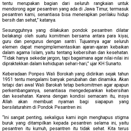
tentu merupakan bagian dari seluruh rangkaian untuk
mendorong agar pesantren yang ada di Jawa Timur, termasuk
pesantren kami, senantiasa bisa menerapkan perilaku hidup
bersih dan sehat,” katanya.
Sesungguhnya yang dilakukan pondok pesantren dilatar
belakangi oleh suatu komitmen bersama antara para kiyai,
guru dan pengurus dengan santri. Tujuannya agar seluruh
elemen dapat mengimplementasikan ajaran-ajaran kebaikan
dalam agama Islam, yaitu tentang kebersihan dan kesehatan.
“Tidak hanya sekedar jargon, tapi bagaimana agar nilai-nilai ini
dipraktekkan dalam kehidupan sehari-hari,” ujar KH Sunarto.
Keberadaan Ponpes Wali Borokah yang didirikan sejak tahun
1951 tentu mengalami banyak perubahan dan dinamika. Akan
tetapi dari awal Wali Barokah tetap berkomitmen agar apapun
perkembangannya, senantiasa mengedepankan kebersihan
dan kesehatan. Karena dengan kondisi semacam itu, insya
Allah akan membuat nyaman bagi siapapun yang
bersilaturahim di Pondok Pesantren ini.
“Ini sangat penting, sekaligus kami ingin menghapus stigma
buruk yang ditampilkan kepada pesantren selama ini, yaitu
pesantren itu kumuh, pesantren itu tidak sehat. Kita terus