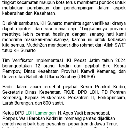
tingkat kecamatan maupun kota terus membantu pondok untuk
melakukan pembinaan dan pendampingan dalam aspek
kebersihan dan Kesehatan.
Di akhir sambutan, KH Sunarto meminta agar verifikasi kiranya
dapat dipotret dari sisi mana saja. “Tingkatannya provinsi
mestinya lebih cermat, hasilnya dengan senang hati kami
menerima masukan-masukannya, karena ini untuk kebaikan
kita semua. Mudah2an mendapat ridho rohmat dari Allah SWT,”
tutup KH Sunarto.
Tim Verifikator Implementasi IKI Pesat Jatim tahun 2024
beranggotakan 12 orang, terdiri dari pejabat Biro Kesra
Pemrpov, Dinas Kesehatan Provinsi, Kanwil Kemenag, dan
Universitas Nahdhatul Ulama Surabay (UNUSA).
Hadir dalam acara tersebut pejabat Kesra Pemkot Kediri,
Sekretaris Dinas Kesehatan, FKUB, DPD LDII, PD Pontren
Kemenag, Kepala Puskesmas Pesantren II, Forkopimcam,
Lurah Burengan, dan 800 santri.
Ketua DPD
LDII Lamongan
, H. Agus Yudi berpendapat,
Ponpes Wali Barokah Kediri ini memang pantas dijadikan
contoh yang baik bagi pesantren-pesantren di Jawa Timur,