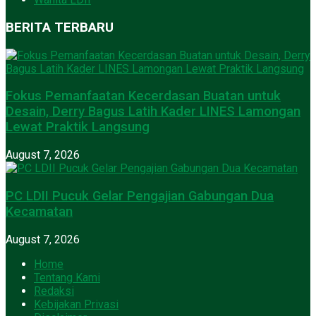
BERITA TERBARU
Fokus Pemanfaatan Kecerdasan Buatan untuk
Desain, Derry Bagus Latih Kader LINES Lamongan
Lewat Praktik Langsung
August 7, 2026
PC LDII Pucuk Gelar Pengajian Gabungan Dua
Kecamatan
August 7, 2026
Home
Tentang Kami
Redaksi
Kebijakan Privasi