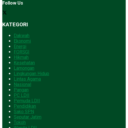
Follow Us
KATEGORI
Dakwah
Ekonomi
Energi
FORSGI
Hikmah
Kesehatan
Lamongan
Lingkungan Hidup
Lintas Agama
Nasional
Pangan
PC LDII
Pemuda LDII
Pendidikan
Sako SPN
Seputar Jatim
Tokoh
Wanita LDII