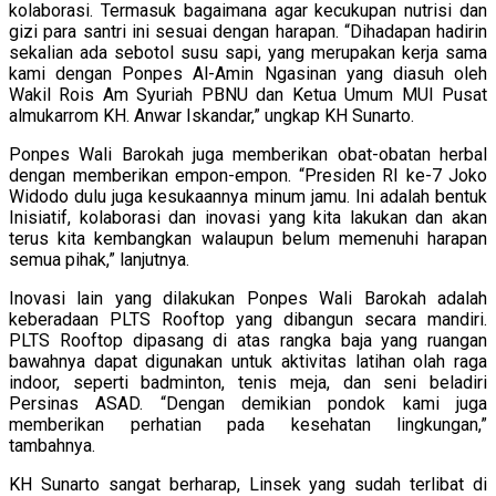
kolaborasi. Termasuk bagaimana agar kecukupan nutrisi dan
gizi para santri ini sesuai dengan harapan. “Dihadapan hadirin
sekalian ada sebotol susu sapi, yang merupakan kerja sama
kami dengan Ponpes Al-Amin Ngasinan yang diasuh oleh
Wakil Rois Am Syuriah PBNU dan Ketua Umum MUI Pusat
almukarrom KH. Anwar Iskandar,” ungkap KH Sunarto.
Ponpes Wali Barokah juga memberikan obat-obatan herbal
dengan memberikan empon-empon. “Presiden RI ke-7 Joko
Widodo dulu juga kesukaannya minum jamu. Ini adalah bentuk
Inisiatif, kolaborasi dan inovasi yang kita lakukan dan akan
terus kita kembangkan walaupun belum memenuhi harapan
semua pihak,” lanjutnya.
Inovasi lain yang dilakukan Ponpes Wali Barokah adalah
keberadaan PLTS Rooftop yang dibangun secara mandiri.
PLTS Rooftop dipasang di atas rangka baja yang ruangan
bawahnya dapat digunakan untuk aktivitas latihan olah raga
indoor, seperti badminton, tenis meja, dan seni beladiri
Persinas ASAD. “Dengan demikian pondok kami juga
memberikan perhatian pada kesehatan lingkungan,”
tambahnya.
KH Sunarto sangat berharap, Linsek yang sudah terlibat di