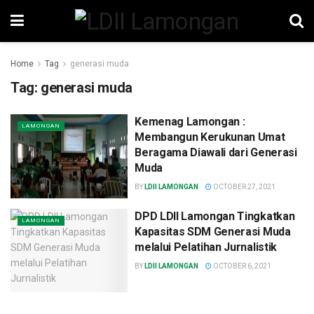
Home
Tag
generasi muda
Tag:
generasi muda
Kemenag Lamongan :
LAMONGAN
Membangun Kerukunan Umat
Beragama Diawali dari Generasi
Muda
BY
LDII LAMONGAN
OCTOBER 27, 2021
DPD LDII Lamongan Tingkatkan
LAMONGAN
Kapasitas SDM Generasi Muda
melalui Pelatihan Jurnalistik
BY
LDII LAMONGAN
OCTOBER 6, 2021