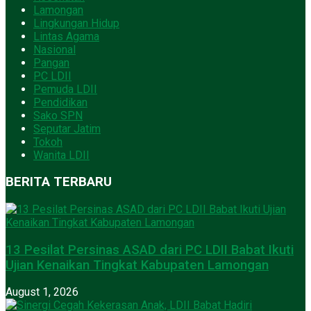
Lamongan
Lingkungan Hidup
Lintas Agama
Nasional
Pangan
PC LDII
Pemuda LDII
Pendidikan
Sako SPN
Seputar Jatim
Tokoh
Wanita LDII
BERITA TERBARU
13 Pesilat Persinas ASAD dari PC LDII Babat Ikuti
Ujian Kenaikan Tingkat Kabupaten Lamongan
August 1, 2026