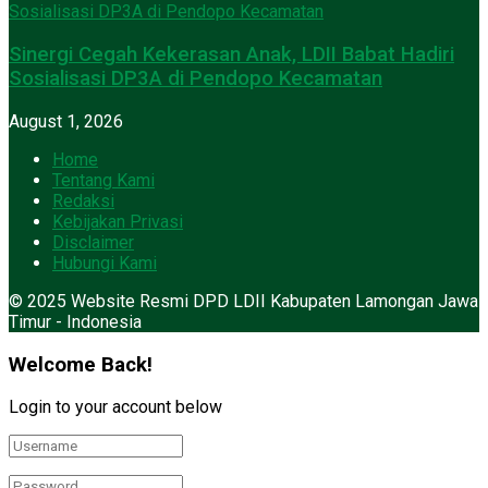
Sinergi Cegah Kekerasan Anak, LDII Babat Hadiri
Sosialisasi DP3A di Pendopo Kecamatan
August 1, 2026
Home
Tentang Kami
Redaksi
Kebijakan Privasi
Disclaimer
Hubungi Kami
© 2025 Website Resmi DPD LDII Kabupaten Lamongan Jawa
Timur - Indonesia
Welcome Back!
Login to your account below