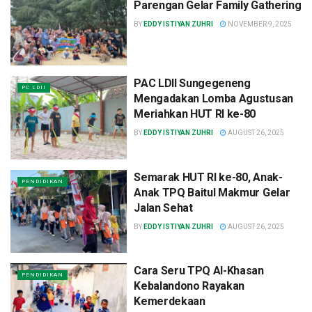
Parengan Gelar Family Gathering
BY
EDDY ISTIYAN ZUHRI
NOVEMBER 9, 2025
PAC LDII Sungegeneng
PC LDII
Mengadakan Lomba Agustusan
Meriahkan HUT RI ke-80
BY
EDDY ISTIYAN ZUHRI
AUGUST 26, 2025
Semarak HUT RI ke-80, Anak-
PENDIDIKAN
Anak TPQ Baitul Makmur Gelar
Jalan Sehat
BY
EDDY ISTIYAN ZUHRI
AUGUST 26, 2025
Cara Seru TPQ Al-Khasan
PENDIDIKAN
Kebalandono Rayakan
Kemerdekaan