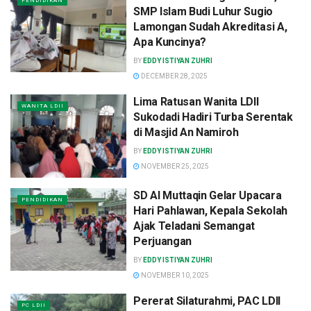
PENDIDIKAN
SMP Islam Budi Luhur Sugio
Lamongan Sudah Akreditasi A,
Apa Kuncinya?
BY
EDDY ISTIYAN ZUHRI
DECEMBER 28, 2025
Lima Ratusan Wanita LDII
WANITA LDII
Sukodadi Hadiri Turba Serentak
di Masjid An Namiroh
BY
EDDY ISTIYAN ZUHRI
NOVEMBER 25, 2025
SD Al Muttaqin Gelar Upacara
PENDIDIKAN
Hari Pahlawan, Kepala Sekolah
Ajak Teladani Semangat
Perjuangan
BY
EDDY ISTIYAN ZUHRI
NOVEMBER 10, 2025
Pererat Silaturahmi, PAC LDII
PC LDII