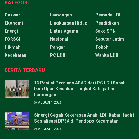
KATEGORI
Dakwah
Lamongan
Pemuda LDII
Ekonomi
Lingkungan Hidup
Pendidikan
Energi
Lintas Agama
Sako SPN
FORSGI
Nasional
Seputar Jatim
Hikmah
Pangan
Tokoh
Kesehatan
PC LDII
Wanita LDII
BERITA TERBARU
13 Pesilat Persinas ASAD dari PC LDII Babat
Ikuti Ujian Kenaikan Tingkat Kabupaten
Lamongan
AUGUST 1, 2026
Sinergi Cegah Kekerasan Anak, LDII Babat Hadiri
Sosialisasi DP3A di Pendopo Kecamatan
AUGUST 1, 2026