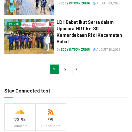
BY
EDDY ISTIYAN ZUHRI
AUGUST 23, 2025
LDII Babat Ikut Serta dalam
PC LDII
Upacara HUT ke-80
Kemerdekaan RI di Kecamatan
Babat
BY
EDDY ISTIYAN ZUHRI
AUGUST 18, 2025
1
2
Stay Connected test
23.9k
99
Followers
Subscribers