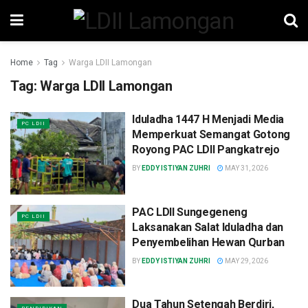
Home
Tag
Warga LDII Lamongan
Tag:
Warga LDII Lamongan
Iduladha 1447 H Menjadi Media
PC LDII
Memperkuat Semangat Gotong
Royong PAC LDII Pangkatrejo
BY
EDDY ISTIYAN ZUHRI
MAY 31, 2026
PAC LDII Sungegeneng
PC LDII
Laksanakan Salat Iduladha dan
Penyembelihan Hewan Qurban
BY
EDDY ISTIYAN ZUHRI
MAY 29, 2026
Dua Tahun Setengah Berdiri,