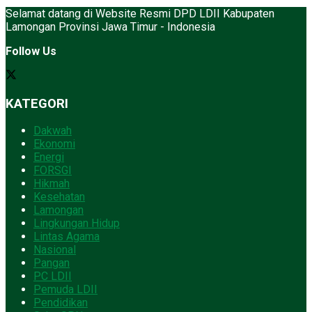
Selamat datang di Website Resmi DPD LDII Kabupaten
Lamongan Provinsi Jawa Timur - Indonesia
Follow Us
KATEGORI
Dakwah
Ekonomi
Energi
FORSGI
Hikmah
Kesehatan
Lamongan
Lingkungan Hidup
Lintas Agama
Nasional
Pangan
PC LDII
Pemuda LDII
Pendidikan