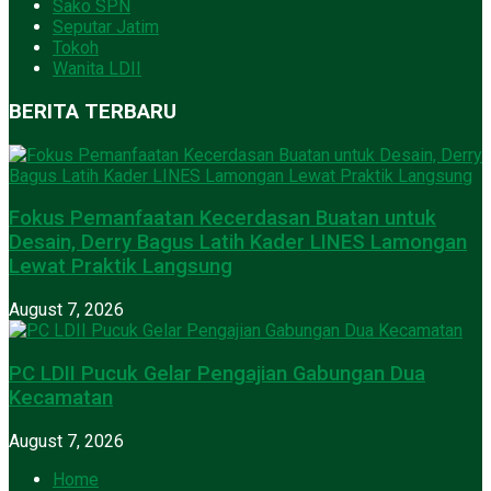
Sako SPN
Seputar Jatim
Tokoh
Wanita LDII
BERITA TERBARU
Fokus Pemanfaatan Kecerdasan Buatan untuk
Desain, Derry Bagus Latih Kader LINES Lamongan
Lewat Praktik Langsung
August 7, 2026
PC LDII Pucuk Gelar Pengajian Gabungan Dua
Kecamatan
August 7, 2026
Home