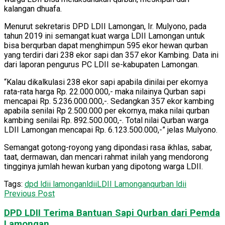
kalangan dhuafa.
Menurut sekretaris DPD LDII Lamongan, Ir. Mulyono, pada
tahun 2019 ini semangat kuat warga LDII Lamongan untuk
bisa berqurban dapat menghimpun 595 ekor hewan qurban
yang terdiri dari 238 ekor sapi dan 357 ekor Kambing. Data ini
dari laporan pengurus PC LDII se-kabupaten Lamongan.
“Kalau dikalkulasi 238 ekor sapi apabila dinilai per ekornya
rata-rata harga Rp. 22.000.000,- maka nilainya Qurban sapi
mencapai Rp. 5.236.000.000,-. Sedangkan 357 ekor kambing
apabila senilai Rp 2.500.000 per ekornya, maka nilai qurban
kambing senilai Rp. 892.500.000,-. Total nilai Qurban warga
LDII Lamongan mencapai Rp. 6.123.500.000,-” jelas Mulyono.
Semangat gotong-royong yang dipondasi rasa ikhlas, sabar,
taat, dermawan, dan mencari rahmat inilah yang mendorong
tingginya jumlah hewan kurban yang dipotong warga LDII.
Tags:
dpd ldii lamongan
ldii
LDII Lamongan
qurban ldii
Previous Post
DPD LDII Terima Bantuan Sapi Qurban dari Pemda
Lamongan