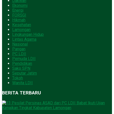
Dakwah
Ekonomi
Energi
FORSGI
Hikmah
Kesehatan
Lamongan
Lingkungan Hidup
Lintas Agama
Nasional
Pangan
PC LDII
Pemuda LDII
Pendidikan
Sako SPN
Seputar Jatim
Tokoh
Wanita LDII
BERITA TERBARU