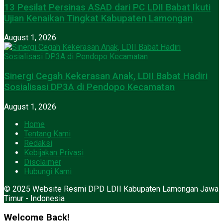
13 Pesilat Persinas ASAD dari PC LDII Babat Ikuti
Ujian Kenaikan Tingkat Kabupaten Lamongan
August 1, 2026
Sinergi Cegah Kekerasan Anak, LDII Babat Hadiri
Sosialisasi DP3A di Pendopo Kecamatan
August 1, 2026
Home
Tentang Kami
Redaksi
Kebijakan Privasi
Disclaimer
Hubungi Kami
© 2025 Website Resmi DPD LDII Kabupaten Lamongan Jawa
Timur - Indonesia
Welcome Back!