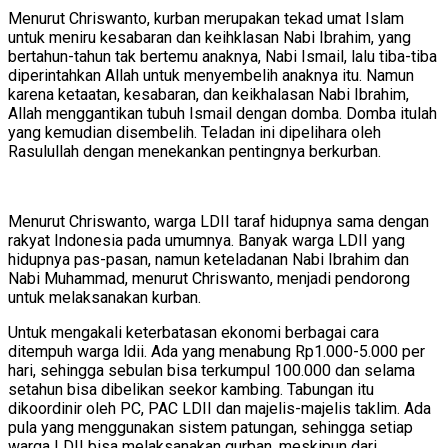
Menurut Chriswanto, kurban merupakan tekad umat Islam
untuk meniru kesabaran dan keihklasan Nabi Ibrahim, yang
bertahun-tahun tak bertemu anaknya, Nabi Ismail, lalu tiba-tiba
diperintahkan Allah untuk menyembelih anaknya itu. Namun
karena ketaatan, kesabaran, dan keikhalasan Nabi Ibrahim,
Allah menggantikan tubuh Ismail dengan domba. Domba itulah
yang kemudian disembelih. Teladan ini dipelihara oleh
Rasulullah dengan menekankan pentingnya berkurban.
Menurut Chriswanto, warga LDII taraf hidupnya sama dengan
rakyat Indonesia pada umumnya. Banyak warga LDII yang
hidupnya pas-pasan, namun keteladanan Nabi Ibrahim dan
Nabi Muhammad, menurut Chriswanto, menjadi pendorong
untuk melaksanakan kurban.
Untuk mengakali keterbatasan ekonomi berbagai cara
ditempuh warga ldii. Ada yang menabung Rp1.000-5.000 per
hari, sehingga sebulan bisa terkumpul 100.000 dan selama
setahun bisa dibelikan seekor kambing. Tabungan itu
dikoordinir oleh PC, PAC LDII dan majelis-majelis taklim. Ada
pula yang menggunakan sistem patungan, sehingga setiap
warga LDII bisa melaksanakan qurban, meskipun dari