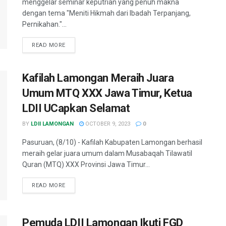
menggelar seminar keputrian yang penuh makna
dengan tema "Meniti Hikmah dari Ibadah Terpanjang,
Pernikahan."...
READ MORE
Kafilah Lamongan Meraih Juara
Umum MTQ XXX Jawa Timur, Ketua
LDII UCapkan Selamat
BY
LDII LAMONGAN
OCTOBER 9, 2023
0
Pasuruan, (8/10) - Kafilah Kabupaten Lamongan berhasil
meraih gelar juara umum dalam Musabaqah Tilawatil
Quran (MTQ) XXX Provinsi Jawa Timur...
READ MORE
Pemuda LDII Lamongan Ikuti FGD