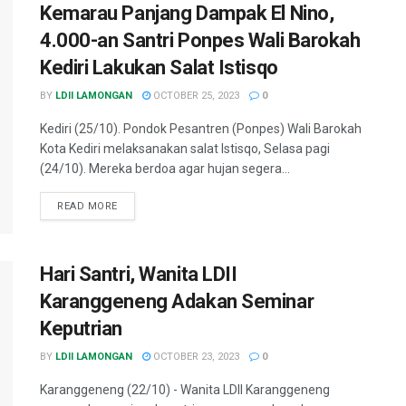
Kemarau Panjang Dampak El Nino,
4.000-an Santri Ponpes Wali Barokah
Kediri Lakukan Salat Istisqo
BY
LDII LAMONGAN
OCTOBER 25, 2023
0
Kediri (25/10). Pondok Pesantren (Ponpes) Wali Barokah
Kota Kediri melaksanakan salat Istisqo, Selasa pagi
(24/10). Mereka berdoa agar hujan segera...
READ MORE
Hari Santri, Wanita LDII
Karanggeneng Adakan Seminar
Keputrian
BY
LDII LAMONGAN
OCTOBER 23, 2023
0
Karanggeneng (22/10) - Wanita LDII Karanggeneng